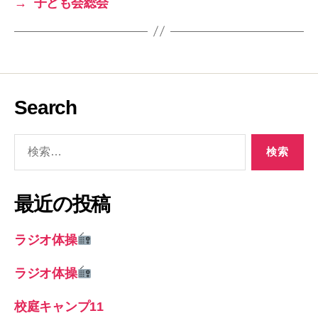
→
子ども会総会
Search
検
索
対
象:
最近の投稿
ラジオ体操
ラジオ体操
校庭キャンプ11