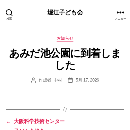
堀江子ども会
検索
メニュー
カ
お知らせ
テ
あみだ池公園に到着しま
ゴ
リ
した
ー
作成者:
中村
5月 17, 2026
投
投
稿
稿
者
日
←
大阪科学技術センター