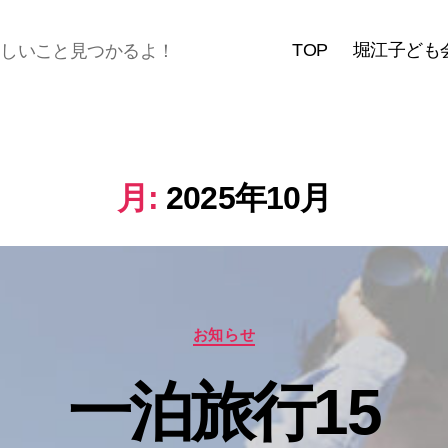
TOP
堀江子ども
楽しいこと見つかるよ！
月:
2025年10月
カ
お知らせ
テ
ゴ
一泊旅行15
リ
ー