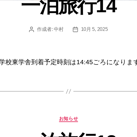
一泊旅行14
ー
作成者:
中村
10月 5, 2025
投
投
稿
稿
者
日
学校東学舎到着予定時刻は14:45ごろになりま
カ
お知らせ
テ
ゴ
リ