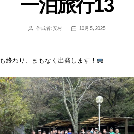
一泊旅行13
ー
作成者:
安村
10月 5, 2025
投
投
稿
稿
者
日
も終わり、まもなく出発します！