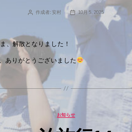
作成者:
安村
10月 5, 2025
投
投
稿
稿
者
日
ま、解散となりました！
、ありがとうございました
カ
お知らせ
テ
ゴ
リ