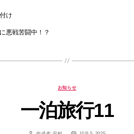
付け
に悪戦苦闘中！？
カ
お知らせ
テ
ゴ
一泊旅行11
リ
ー
作成者:
安村
10月 5, 2025