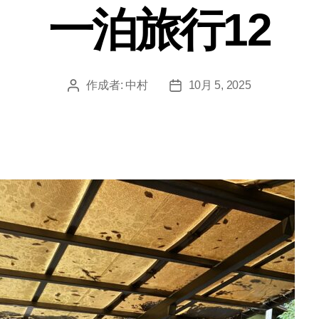
ゴ
一泊旅行12
リ
ー
作成者:
中村
10月 5, 2025
投
投
稿
稿
者
日