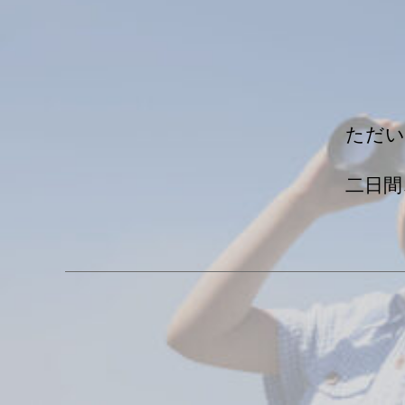
ただい
二日間